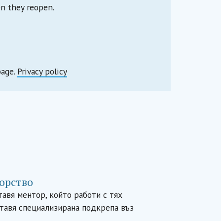
en they reopen.
page.
Privacy policy
орство
авя ментор, който работи с тях
тавя специализирана подкрепа въз