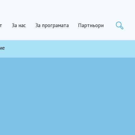
Тър
т
За нас
За програмата
Партньори
ие