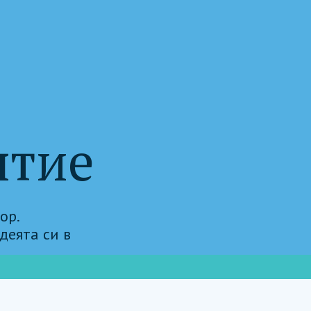
ятие
ор.
деята си в