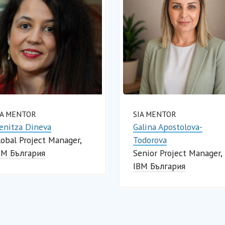
IA MENTOR
SIA MENTOR
enitza Dineva
Galina Apostolova-
lobal Project Manager
Todorova
BM България
Senior Project Manager
IBM България