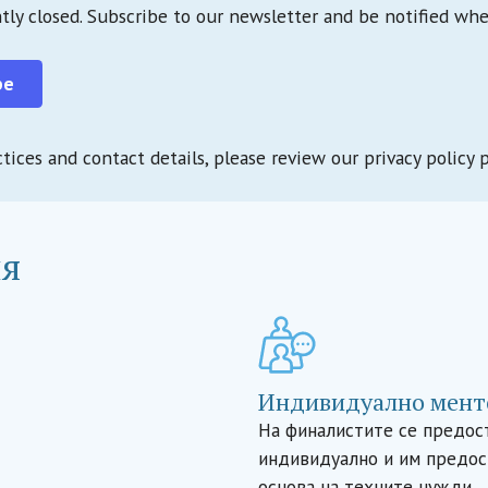
ntly closed. Subscribe to our newsletter and be notified wh
be
tices and contact details, please review our privacy policy 
ия
Индивидуално мент
На финалистите се предост
индивидуално и им предос
основа на техните нужди.