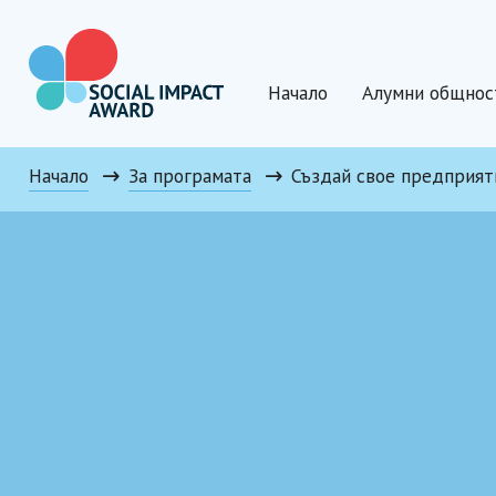
Към
съдържанието
Начало
Алумни общнос
Social Impact Award Bulgaria
Начало
За програмата
Създай свое предприят