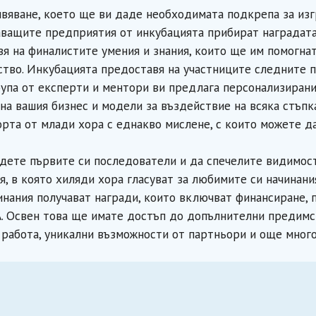
ивяване, което ще ви даде необходимата подкрепа за из
ващите предприятия от инкубацията прибират наградата
вя на финалистите умения и знания, които ще им помогна
ство. Инкубацията предоставя на участниците следните 
упа от експерти и ментори ви предлага персонализирани
на вашия бизнес и модели за въздействие на всяка стъпк
орта от млади хора с еднакво мислене, с които можете д
дете първите си последователи и да спечелите видимос
, в която хиляди хора гласуват за любимите си начинани
ания получават награди, които включват финансиране, 
A. Освен това ще имате достъп до допълнителни предимс
работа, уникални възможности от партньори и още много