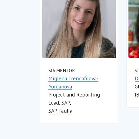
SIA MENTOR
S
Miglena Trendafilova-
D
Yordanova
G
Project and Reporting
I
Lead, SAP
SAP Taulia