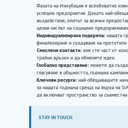
Фазата на Инкубация е всеобхватно изж
успешно предприятие. Докато най-обеща
въздействие, опитът за всички предоста
целия им път на социално предприемаче
Индивидуализирана подкрепа:
нашата гр
финализиране и създаване на прототипи 
Смислени контакти:
вие сте част от кох
трайни връзки и да обменяте идеи.
Глобално представяне:
можете да създа
гласуване в общността, годишна кампания
Ключови ресурси:
най-обещаващите начин
за нашата годишна среща на върха на SI
да включват пространство за съвместна 
STAY IN TOUCH