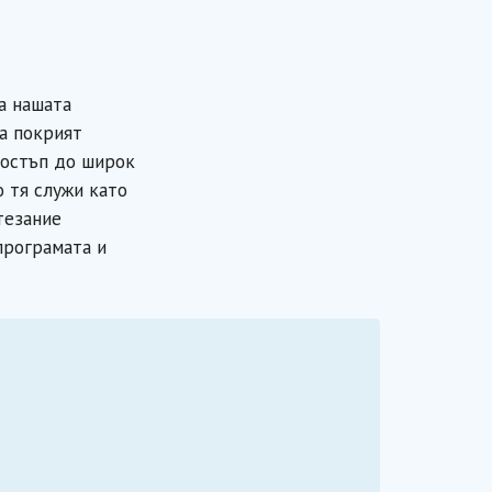
а нашата
а покрият
достъп до широк
 тя служи като
тезание
програмата и