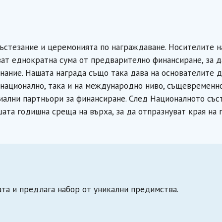
ъстезание и церемонията по награждаване. Носителите н
ат еднократна сума от предварително финансиране, за д
нание. Нашата награда също така дава на основателите 
 национално, така и на международно ниво, същевременно
иални партньори за финансиране. След Националното със
шата годишна среща на върха, за да отпразнуват края на 
та и предлага набор от уникални предимства.