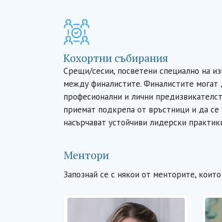
Кохортни събирания
Срещи/сесии, посветени специално на и
между финалистите. Финалистите могат 
професионални и лични предизвикателст
приемат подкрепа от връстници и да се 
насърчават устойчиви лидерски практики
Ментори
Запознай се с някои от менторите, коит