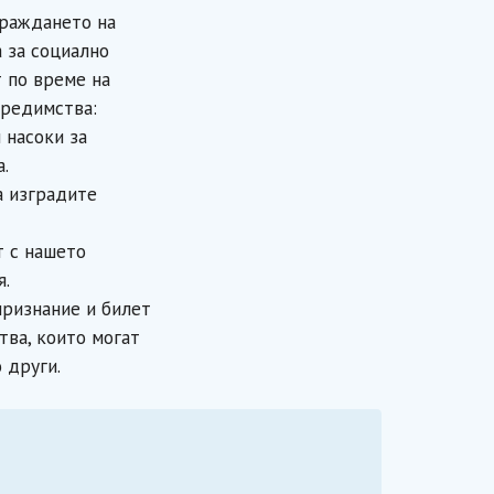
граждането на
 за социално
т по време на
предимства:
 насоки за
а.
а изградите
т с нашето
я.
признание и билет
тва, които могат
 други.